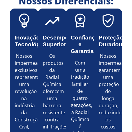
Nossos Diferenciais:
Inovação
Desempenho
Confiança
Proteção
Tecnológica
Superior
e
Duradoura
Garantia
Nossos
Os
Nossos
Com
impermeabilizantes
produtos
impermeabiliz
uma
exclusivos
da
garantem
tradição
representam
Radial
uma
familiar
uma
Química
proteção
de
revolução
oferecem
de
quatro
na
uma
longa
gerações,
indústria
barreira
duração,
a Radial
da
resistente
reduzindo
Quíimca
Construção
contra
os
é
Civil,
infiltrações
custos