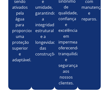
sinônimo
sendo
e
com
de
ativados
umidade,
manutenção
qualidade,
pela
garantindo
e
confiança
água
a
reparos.
e
para
integridade
excelência
proporcionar
estrutural
em
uma
e a
impermeabilizantes,
proteção
longevidade
oferecendo
superior
das
tranquilidade
e
construções.
e
adaptável.
segurança
aos
nossos
clientes.